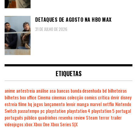
DETAQUES DE AGOSTO NA HBO MAX
31 DE JULHO DE 2026
ETIQUETAS
anime
antestreia
análise
asa
bancas
banda desenhada
bd
bilheteiras
bilhetes
box office
Cinema
cinemas
colecção
comics
crítica
devir
disney
estreia
filme
hq
jogos
lançamento
levoir
manga
marvel
netflix
Nintendo
Switch
passatempo
pc
playstation
playstation 4
playstation 5
portugal
português
público
quadrinhos
resenha
review
Steam
terror
trailer
videojogos
xbox
Xbox One
Xbox Series S|X