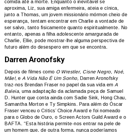
comida até a morte. Enquanto o inevitável se
aproxima, Liz, sua amiga enfermeira, ateia e cínica,
junto a Thomas, um jovem missionário mórmon cheio de
esperança, tentam encontrar em Charlie a vontade de
ser salvo, tanto fisicamente quanto espiritualmente. No
entanto, apenas a filha adolescente amargurada de
Charlie, Ellie, pode mostrar-lhe alguma perspectiva de
futuro além do desespero em que se encontra.
Darren Aronofsky
Depois de filmes como
O Wrestler
,
Cisne Negro
,
Noé
,
Mãe!,
e
A Vida Não É Um Sonho,
Darren Aronofsky
traz-nos Brendan Fraser no papel da sua vida em
A
Baleia
, uma adaptação da aclamada peça de Samuel
D. Hunter que conta ainda com Sadie Sink, Hong Chau,
Samantha Morton e Ty Simpkins
.
Para além do Óscar
Fraser venceu o Critics’ Choice Award e foi nomeado
para o Globo de Ouro, o Screen Actors Guild Award e o
BAFTA. “Esta história permite-nos entrar na pele de
um homem que, de outra forma, nunca poderíamos