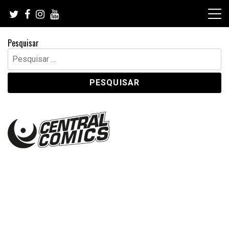
Skip
to
content
Pesquisar
Pesquisar
por: