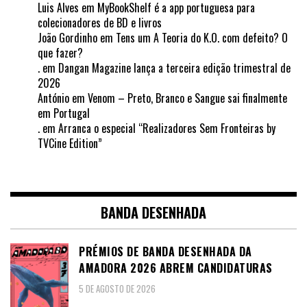
Luis Alves
em
MyBookShelf é a app portuguesa para
colecionadores de BD e livros
João Gordinho
em
Tens um A Teoria do K.O. com defeito? O
que fazer?
.
em
Dangan Magazine lança a terceira edição trimestral de
2026
António
em
Venom – Preto, Branco e Sangue sai finalmente
em Portugal
.
em
Arranca o especial “Realizadores Sem Fronteiras by
TVCine Edition”
BANDA DESENHADA
PRÉMIOS DE BANDA DESENHADA DA
AMADORA 2026 ABREM CANDIDATURAS
5 DE AGOSTO DE 2026