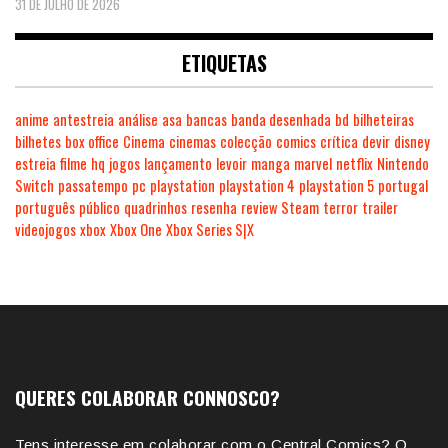
31 DE JULHO DE 2026
ETIQUETAS
anime
antestreia
análise
asa
bancas
banda desenhada
bd
bilheteiras
bilhetes
box office
Cinema
cinemas
colecção
comics
crítica
devir
disney
estreia
filme
hq
jogos
lançamento
levoir
manga
marvel
netflix
Nintendo
Switch
passatempo
pc
playstation
playstation 4
playstation 5
portugal
português
público
quadrinhos
resenha
review
Steam
terror
trailer
videojogos
xbox
Xbox One
Xbox Series S|X
QUERES COLABORAR CONNOSCO?
Tens interesse em colaborar com o Central Comics? O