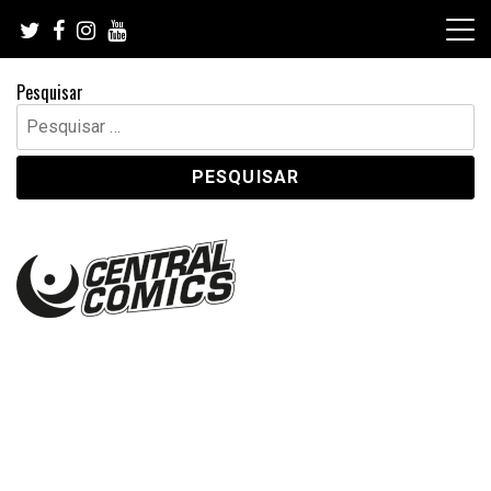
Skip
to
content
Pesquisar
Pesquisar
por: