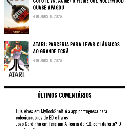
COYOTE VS. ACME: O FILME QUE HOLLYWOOD
QUASE APAGOU
4 DE AGOSTO, 2026
ATARI: PARCERIA PARA LEVAR CLÁSSICOS
AO GRANDE ECRÃ
4 DE AGOSTO, 2026
ÚLTIMOS COMENTÁRIOS
Luis Alves
em
MyBookShelf é a app portuguesa para
colecionadores de BD e livros
João Gordinho
em
Tens um A Teoria do K.O. com defeito? O