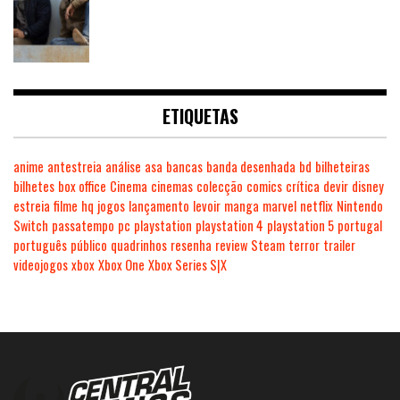
ETIQUETAS
anime
antestreia
análise
asa
bancas
banda desenhada
bd
bilheteiras
bilhetes
box office
Cinema
cinemas
colecção
comics
crítica
devir
disney
estreia
filme
hq
jogos
lançamento
levoir
manga
marvel
netflix
Nintendo
Switch
passatempo
pc
playstation
playstation 4
playstation 5
portugal
português
público
quadrinhos
resenha
review
Steam
terror
trailer
videojogos
xbox
Xbox One
Xbox Series S|X