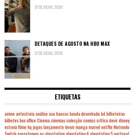
31 DE JULHO, 2026
DETAQUES DE AGOSTO NA HBO MAX
31 DE JULHO, 2026
ETIQUETAS
anime
antestreia
análise
asa
bancas
banda desenhada
bd
bilheteiras
bilhetes
box office
Cinema
cinemas
colecção
comics
crítica
devir
disney
estreia
filme
hq
jogos
lançamento
levoir
manga
marvel
netflix
Nintendo
Switch
passatempo
pc
playstation
playstation 4
playstation 5
portugal