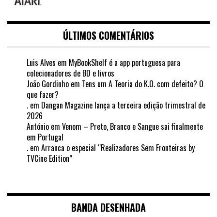
ÚLTIMOS COMENTÁRIOS
Luis Alves
em
MyBookShelf é a app portuguesa para
colecionadores de BD e livros
João Gordinho
em
Tens um A Teoria do K.O. com defeito? O
que fazer?
.
em
Dangan Magazine lança a terceira edição trimestral de
2026
António
em
Venom – Preto, Branco e Sangue sai finalmente
em Portugal
.
em
Arranca o especial “Realizadores Sem Fronteiras by
TVCine Edition”
BANDA DESENHADA