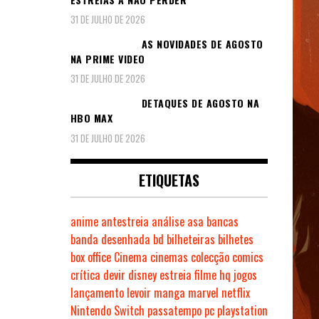
31 DE JULHO DE 2026
AS NOVIDADES DE AGOSTO
NA PRIME VIDEO
31 DE JULHO DE 2026
DETAQUES DE AGOSTO NA
HBO MAX
31 DE JULHO DE 2026
ETIQUETAS
anime
antestreia
análise
asa
bancas
banda desenhada
bd
bilheteiras
bilhetes
box office
Cinema
cinemas
colecção
comics
crítica
devir
disney
estreia
filme
hq
jogos
lançamento
levoir
manga
marvel
netflix
Nintendo Switch
passatempo
pc
playstation