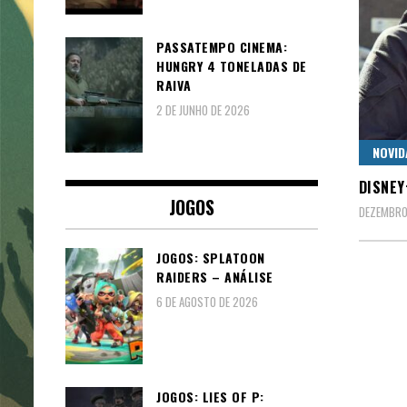
PASSATEMPO CINEMA:
HUNGRY 4 TONELADAS DE
RAIVA
2 DE JUNHO DE 2026
NOVID
DISNEY
JOGOS
DEZEMBRO
JOGOS: SPLATOON
RAIDERS – ANÁLISE
6 DE AGOSTO DE 2026
JOGOS: LIES OF P: