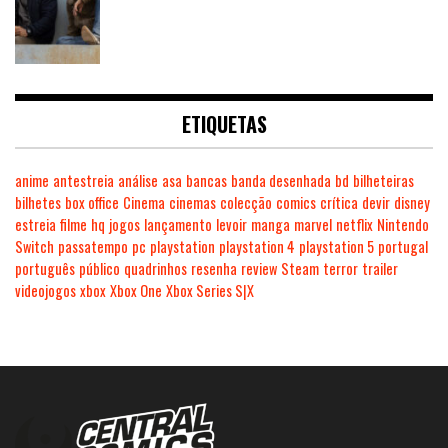
ETIQUETAS
anime
antestreia
análise
asa
bancas
banda desenhada
bd
bilheteiras
bilhetes
box office
Cinema
cinemas
colecção
comics
crítica
devir
disney
estreia
filme
hq
jogos
lançamento
levoir
manga
marvel
netflix
Nintendo
Switch
passatempo
pc
playstation
playstation 4
playstation 5
portugal
português
público
quadrinhos
resenha
review
Steam
terror
trailer
videojogos
xbox
Xbox One
Xbox Series S|X