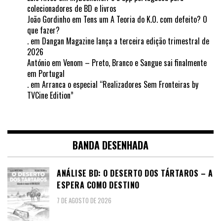
colecionadores de BD e livros
João Gordinho
em
Tens um A Teoria do K.O. com defeito? O
que fazer?
.
em
Dangan Magazine lança a terceira edição trimestral de
2026
António
em
Venom – Preto, Branco e Sangue sai finalmente
em Portugal
.
em
Arranca o especial “Realizadores Sem Fronteiras by
TVCine Edition”
BANDA DESENHADA
ANÁLISE BD: O DESERTO DOS TÁRTAROS – A
ESPERA COMO DESTINO
7 DE AGOSTO DE 2026