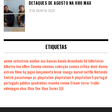
DETAQUES DE AGOSTO NA HBO MAX
31 DE JULHO DE 2026
ETIQUETAS
anime
antestreia
análise
asa
bancas
banda desenhada
bd
bilheteiras
bilhetes
box office
Cinema
cinemas
colecção
comics
crítica
devir
disney
estreia
filme
hq
jogos
lançamento
levoir
manga
marvel
netflix
Nintendo
Switch
passatempo
pc
playstation
playstation 4
playstation 5
portugal
português
público
quadrinhos
resenha
review
Steam
terror
trailer
videojogos
xbox
Xbox One
Xbox Series S|X