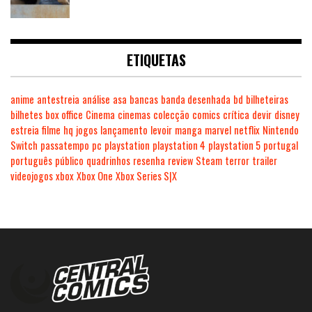
ETIQUETAS
anime
antestreia
análise
asa
bancas
banda desenhada
bd
bilheteiras
bilhetes
box office
Cinema
cinemas
colecção
comics
crítica
devir
disney
estreia
filme
hq
jogos
lançamento
levoir
manga
marvel
netflix
Nintendo
Switch
passatempo
pc
playstation
playstation 4
playstation 5
portugal
português
público
quadrinhos
resenha
review
Steam
terror
trailer
videojogos
xbox
Xbox One
Xbox Series S|X