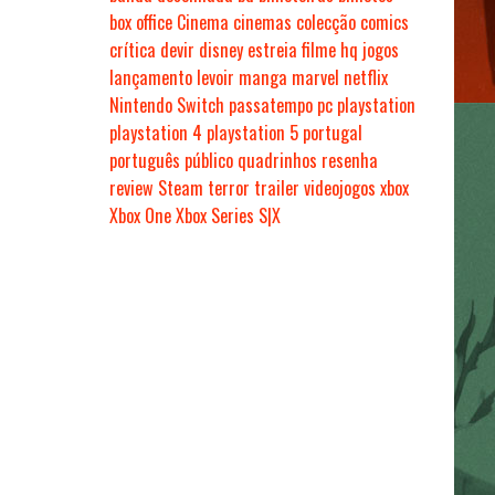
box office
Cinema
cinemas
colecção
comics
crítica
devir
disney
estreia
filme
hq
jogos
lançamento
levoir
manga
marvel
netflix
Nintendo Switch
passatempo
pc
playstation
playstation 4
playstation 5
portugal
português
público
quadrinhos
resenha
review
Steam
terror
trailer
videojogos
xbox
Xbox One
Xbox Series S|X