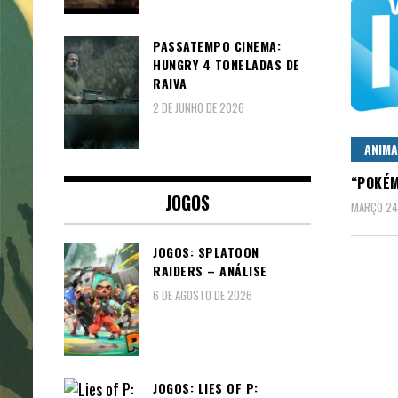
PASSATEMPO CINEMA:
HUNGRY 4 TONELADAS DE
RAIVA
2 DE JUNHO DE 2026
ANIM
“POKÉM
JOGOS
MARÇO 24
JOGOS: SPLATOON
RAIDERS – ANÁLISE
6 DE AGOSTO DE 2026
JOGOS: LIES OF P: