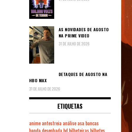
AS NOVIDADES DE AGOSTO
NA PRIME VIDEO
31 DE JULHO DE 2026
DETAQUES DE AGOSTO NA
HBO MAX
31 DE JULHO DE 2026
ETIQUETAS
anime
antestreia
análise
asa
bancas
banda desenhada
bd
bilheteiras
bilhetes