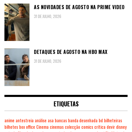
AS NOVIDADES DE AGOSTO NA PRIME VIDEO
31 DE JULHO, 2026
DETAQUES DE AGOSTO NA HBO MAX
31 DE JULHO, 2026
ETIQUETAS
anime
antestreia
análise
asa
bancas
banda desenhada
bd
bilheteiras
bilhetes
box office
Cinema
cinemas
colecção
comics
crítica
devir
disney