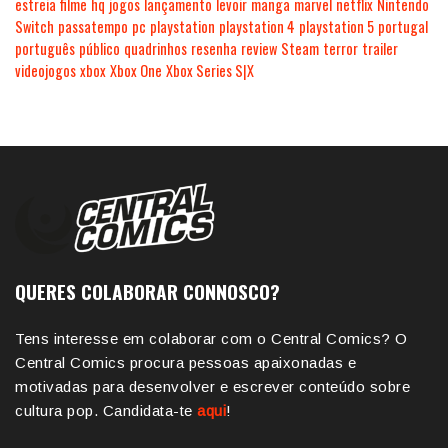
estreia
filme
hq
jogos
lançamento
levoir
manga
marvel
netflix
Nintendo
Switch
passatempo
pc
playstation
playstation 4
playstation 5
portugal
português
público
quadrinhos
resenha
review
Steam
terror
trailer
videojogos
xbox
Xbox One
Xbox Series S|X
QUERES COLABORAR CONNOSCO?
Tens interesse em colaborar com o Central Comics? O
Central Comics procura pessoas apaixonadas e
motivadas para desenvolver e escrever conteúdo sobre
cultura pop. Candidata-te
aqui
!