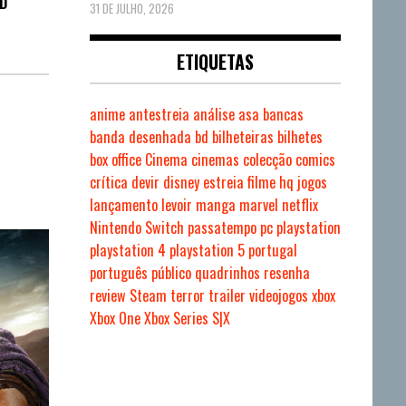
D
31 DE JULHO, 2026
ETIQUETAS
anime
antestreia
análise
asa
bancas
banda desenhada
bd
bilheteiras
bilhetes
box office
Cinema
cinemas
colecção
comics
crítica
devir
disney
estreia
filme
hq
jogos
lançamento
levoir
manga
marvel
netflix
Nintendo Switch
passatempo
pc
playstation
playstation 4
playstation 5
portugal
português
público
quadrinhos
resenha
review
Steam
terror
trailer
videojogos
xbox
Xbox One
Xbox Series S|X