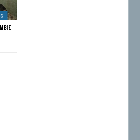
NG
OMBIE