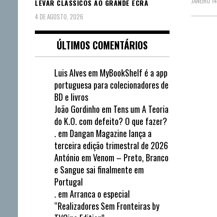
JANEIRO 14
LEVAR CLÁSSICOS AO GRANDE ECRÃ
4 DE AGOSTO, 2026
Pagin
ÚLTIMOS COMENTÁRIOS
dos
Luis Alves
em
MyBookShelf é a app
conte
portuguesa para colecionadores de
BD e livros
João Gordinho
em
Tens um A Teoria
do K.O. com defeito? O que fazer?
.
em
Dangan Magazine lança a
terceira edição trimestral de 2026
António
em
Venom – Preto, Branco
e Sangue sai finalmente em
Portugal
.
em
Arranca o especial
“Realizadores Sem Fronteiras by