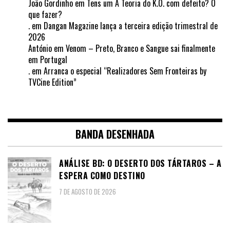
João Gordinho
em
Tens um A Teoria do K.O. com defeito? O
que fazer?
.
em
Dangan Magazine lança a terceira edição trimestral de
2026
António
em
Venom – Preto, Branco e Sangue sai finalmente
em Portugal
.
em
Arranca o especial “Realizadores Sem Fronteiras by
TVCine Edition”
BANDA DESENHADA
ANÁLISE BD: O DESERTO DOS TÁRTAROS – A
ESPERA COMO DESTINO
7 DE AGOSTO DE 2026