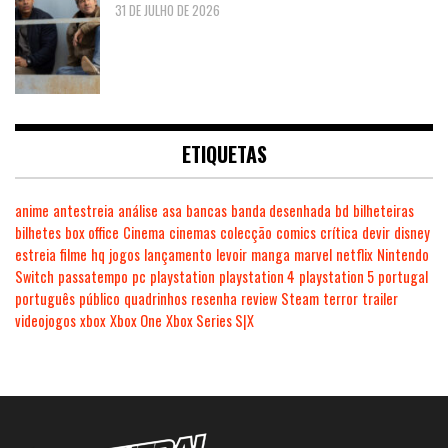
31 DE JULHO DE 2026
ETIQUETAS
anime
antestreia
análise
asa
bancas
banda desenhada
bd
bilheteiras
bilhetes
box office
Cinema
cinemas
colecção
comics
crítica
devir
disney
estreia
filme
hq
jogos
lançamento
levoir
manga
marvel
netflix
Nintendo
Switch
passatempo
pc
playstation
playstation 4
playstation 5
portugal
português
público
quadrinhos
resenha
review
Steam
terror
trailer
videojogos
xbox
Xbox One
Xbox Series S|X