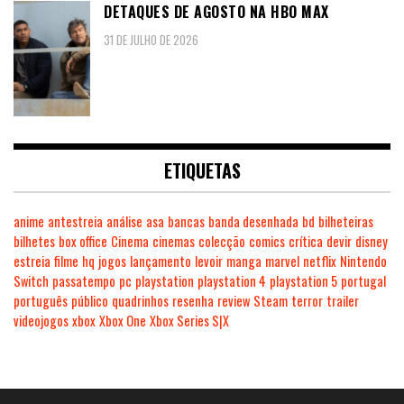
DETAQUES DE AGOSTO NA HBO MAX
31 DE JULHO DE 2026
ETIQUETAS
anime
antestreia
análise
asa
bancas
banda desenhada
bd
bilheteiras
bilhetes
box office
Cinema
cinemas
colecção
comics
crítica
devir
disney
estreia
filme
hq
jogos
lançamento
levoir
manga
marvel
netflix
Nintendo
Switch
passatempo
pc
playstation
playstation 4
playstation 5
portugal
português
público
quadrinhos
resenha
review
Steam
terror
trailer
videojogos
xbox
Xbox One
Xbox Series S|X