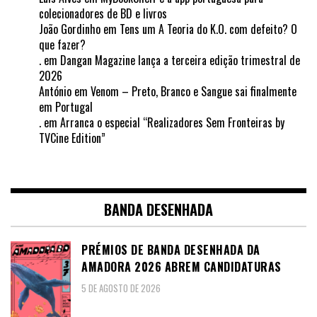
colecionadores de BD e livros
João Gordinho
em
Tens um A Teoria do K.O. com defeito? O
que fazer?
.
em
Dangan Magazine lança a terceira edição trimestral de
2026
António
em
Venom – Preto, Branco e Sangue sai finalmente
em Portugal
.
em
Arranca o especial “Realizadores Sem Fronteiras by
TVCine Edition”
BANDA DESENHADA
PRÉMIOS DE BANDA DESENHADA DA
AMADORA 2026 ABREM CANDIDATURAS
5 DE AGOSTO DE 2026