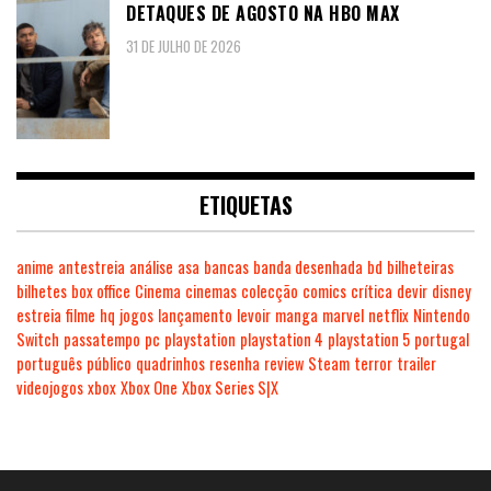
DETAQUES DE AGOSTO NA HBO MAX
31 DE JULHO DE 2026
ETIQUETAS
anime
antestreia
análise
asa
bancas
banda desenhada
bd
bilheteiras
bilhetes
box office
Cinema
cinemas
colecção
comics
crítica
devir
disney
estreia
filme
hq
jogos
lançamento
levoir
manga
marvel
netflix
Nintendo
Switch
passatempo
pc
playstation
playstation 4
playstation 5
portugal
português
público
quadrinhos
resenha
review
Steam
terror
trailer
videojogos
xbox
Xbox One
Xbox Series S|X