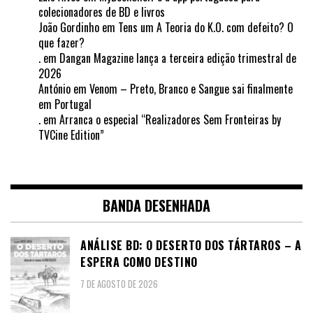
colecionadores de BD e livros
João Gordinho
em
Tens um A Teoria do K.O. com defeito? O
que fazer?
.
em
Dangan Magazine lança a terceira edição trimestral de
2026
António
em
Venom – Preto, Branco e Sangue sai finalmente
em Portugal
.
em
Arranca o especial “Realizadores Sem Fronteiras by
TVCine Edition”
BANDA DESENHADA
ANÁLISE BD: O DESERTO DOS TÁRTAROS – A
ESPERA COMO DESTINO
7 DE AGOSTO DE 2026