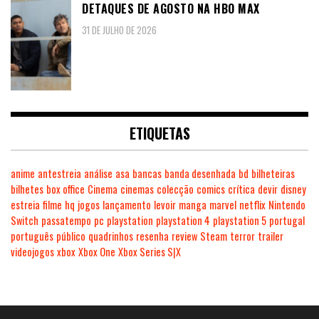
DETAQUES DE AGOSTO NA HBO MAX
31 DE JULHO DE 2026
ETIQUETAS
anime
antestreia
análise
asa
bancas
banda desenhada
bd
bilheteiras
bilhetes
box office
Cinema
cinemas
colecção
comics
crítica
devir
disney
estreia
filme
hq
jogos
lançamento
levoir
manga
marvel
netflix
Nintendo
Switch
passatempo
pc
playstation
playstation 4
playstation 5
portugal
português
público
quadrinhos
resenha
review
Steam
terror
trailer
videojogos
xbox
Xbox One
Xbox Series S|X