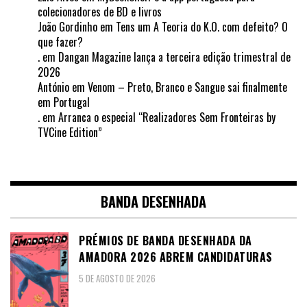
colecionadores de BD e livros
João Gordinho
em
Tens um A Teoria do K.O. com defeito? O
que fazer?
.
em
Dangan Magazine lança a terceira edição trimestral de
2026
António
em
Venom – Preto, Branco e Sangue sai finalmente
em Portugal
.
em
Arranca o especial “Realizadores Sem Fronteiras by
TVCine Edition”
BANDA DESENHADA
PRÉMIOS DE BANDA DESENHADA DA
AMADORA 2026 ABREM CANDIDATURAS
5 DE AGOSTO DE 2026