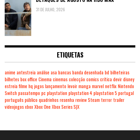
31 DE JULHO, 2026
ETIQUETAS
anime
antestreia
análise
asa
bancas
banda desenhada
bd
bilheteiras
bilhetes
box office
Cinema
cinemas
colecção
comics
crítica
devir
disney
estreia
filme
hq
jogos
lançamento
levoir
manga
marvel
netflix
Nintendo
Switch
passatempo
pc
playstation
playstation 4
playstation 5
portugal
português
público
quadrinhos
resenha
review
Steam
terror
trailer
videojogos
xbox
Xbox One
Xbox Series S|X