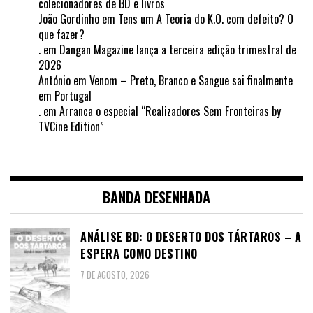
colecionadores de BD e livros
João Gordinho
em
Tens um A Teoria do K.O. com defeito? O
que fazer?
.
em
Dangan Magazine lança a terceira edição trimestral de
2026
António
em
Venom – Preto, Branco e Sangue sai finalmente
em Portugal
.
em
Arranca o especial “Realizadores Sem Fronteiras by
TVCine Edition”
BANDA DESENHADA
ANÁLISE BD: O DESERTO DOS TÁRTAROS – A
ESPERA COMO DESTINO
7 DE AGOSTO, 2026