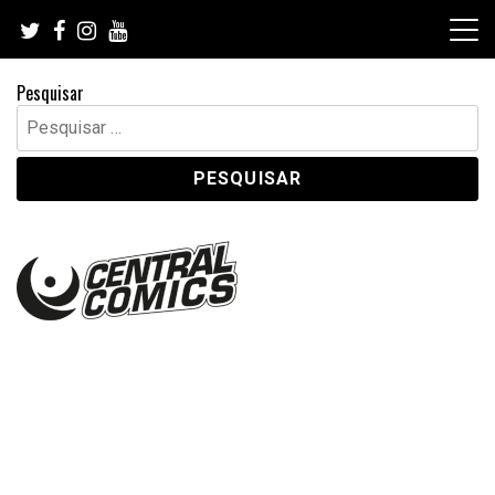
Skip
to
content
Pesquisar
Pesquisar
por: