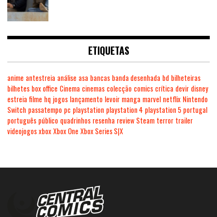
ETIQUETAS
anime
antestreia
análise
asa
bancas
banda desenhada
bd
bilheteiras
bilhetes
box office
Cinema
cinemas
colecção
comics
crítica
devir
disney
estreia
filme
hq
jogos
lançamento
levoir
manga
marvel
netflix
Nintendo
Switch
passatempo
pc
playstation
playstation 4
playstation 5
portugal
português
público
quadrinhos
resenha
review
Steam
terror
trailer
videojogos
xbox
Xbox One
Xbox Series S|X