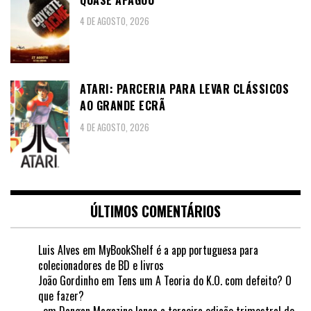
4 DE AGOSTO, 2026
ATARI: PARCERIA PARA LEVAR CLÁSSICOS
AO GRANDE ECRÃ
4 DE AGOSTO, 2026
ÚLTIMOS COMENTÁRIOS
Luis Alves
em
MyBookShelf é a app portuguesa para
colecionadores de BD e livros
João Gordinho
em
Tens um A Teoria do K.O. com defeito? O
que fazer?
.
em
Dangan Magazine lança a terceira edição trimestral de