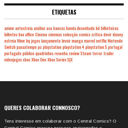
ETIQUETAS
anime
antestreia
análise
asa
bancas
banda desenhada
bd
bilheteiras
bilhetes
box office
Cinema
cinemas
colecção
comics
crítica
devir
disney
estreia
filme
hq
jogos
lançamento
levoir
manga
marvel
netflix
Nintendo
Switch
passatempo
pc
playstation
playstation 4
playstation 5
portugal
português
público
quadrinhos
resenha
review
Steam
terror
trailer
videojogos
xbox
Xbox One
Xbox Series S|X
QUERES COLABORAR CONNOSCO?
Tens interesse em colaborar com o Central Comics? O
Central Comics procura pessoas apaixonadas e