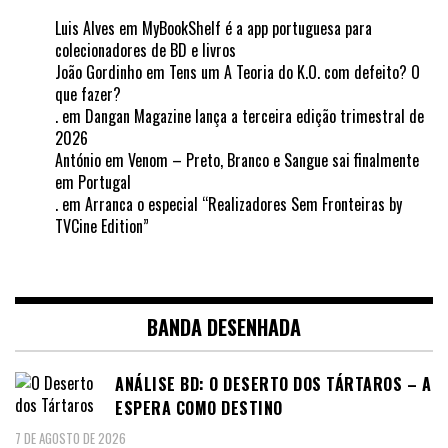
Luis Alves
em
MyBookShelf é a app portuguesa para
colecionadores de BD e livros
João Gordinho
em
Tens um A Teoria do K.O. com defeito? O
que fazer?
.
em
Dangan Magazine lança a terceira edição trimestral de
2026
António
em
Venom – Preto, Branco e Sangue sai finalmente
em Portugal
.
em
Arranca o especial “Realizadores Sem Fronteiras by
TVCine Edition”
BANDA DESENHADA
ANÁLISE BD: O DESERTO DOS TÁRTAROS – A
ESPERA COMO DESTINO
7 DE AGOSTO DE 2026