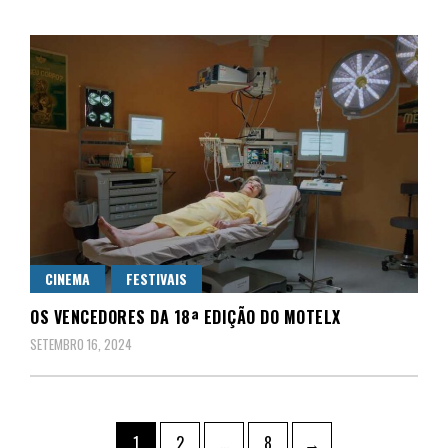
CINEMA
FESTIVAIS
OS VENCEDORES DA 18ª EDIÇÃO DO MOTELX
SETEMBRO 16, 2024
Paginação
Page
Page
Page
1
2
…
8
→