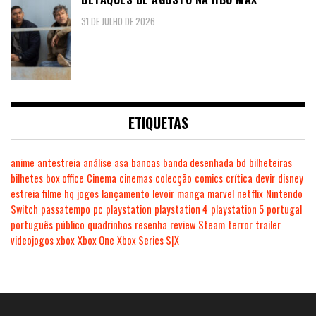
31 DE JULHO DE 2026
ETIQUETAS
anime
antestreia
análise
asa
bancas
banda desenhada
bd
bilheteiras
bilhetes
box office
Cinema
cinemas
colecção
comics
crítica
devir
disney
estreia
filme
hq
jogos
lançamento
levoir
manga
marvel
netflix
Nintendo
Switch
passatempo
pc
playstation
playstation 4
playstation 5
portugal
português
público
quadrinhos
resenha
review
Steam
terror
trailer
videojogos
xbox
Xbox One
Xbox Series S|X