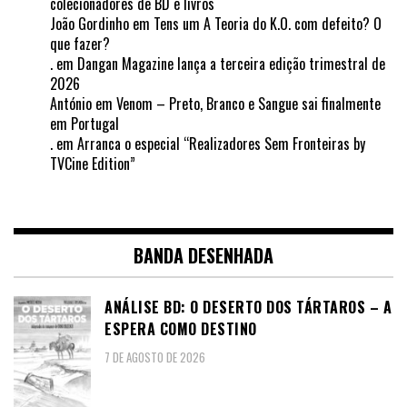
colecionadores de BD e livros
João Gordinho
em
Tens um A Teoria do K.O. com defeito? O
que fazer?
.
em
Dangan Magazine lança a terceira edição trimestral de
2026
António
em
Venom – Preto, Branco e Sangue sai finalmente
em Portugal
.
em
Arranca o especial “Realizadores Sem Fronteiras by
TVCine Edition”
BANDA DESENHADA
ANÁLISE BD: O DESERTO DOS TÁRTAROS – A
ESPERA COMO DESTINO
7 DE AGOSTO DE 2026