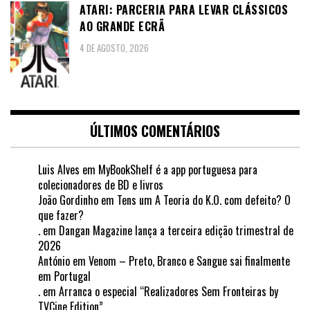
ATARI: PARCERIA PARA LEVAR CLÁSSICOS
AO GRANDE ECRÃ
4 DE AGOSTO, 2026
ÚLTIMOS COMENTÁRIOS
Luis Alves
em
MyBookShelf é a app portuguesa para
colecionadores de BD e livros
João Gordinho
em
Tens um A Teoria do K.O. com defeito? O
que fazer?
.
em
Dangan Magazine lança a terceira edição trimestral de
2026
António
em
Venom – Preto, Branco e Sangue sai finalmente
em Portugal
.
em
Arranca o especial “Realizadores Sem Fronteiras by
TVCine Edition”