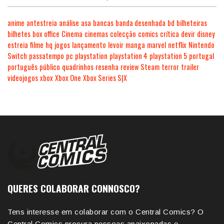
anime
antestreia
análise
asa
bancas
banda desenhada
bd
bilheteiras
bilhetes
box office
Cinema
cinemas
colecção
comics
crítica
devir
disney
estreia
filme
hq
jogos
lançamento
levoir
manga
marvel
netflix
Nintendo
Switch
passatempo
pc
playstation
playstation 4
playstation 5
portugal
português
público
quadrinhos
resenha
review
Steam
terror
trailer
videojogos
xbox
Xbox One
Xbox Series S|X
QUERES COLABORAR CONNOSCO?
Tens interesse em colaborar com o Central Comics? O
Central Comics procura pessoas apaixonadas e