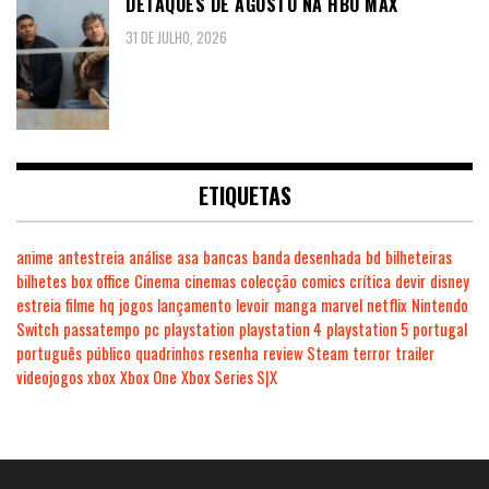
DETAQUES DE AGOSTO NA HBO MAX
31 DE JULHO, 2026
ETIQUETAS
anime
antestreia
análise
asa
bancas
banda desenhada
bd
bilheteiras
bilhetes
box office
Cinema
cinemas
colecção
comics
crítica
devir
disney
estreia
filme
hq
jogos
lançamento
levoir
manga
marvel
netflix
Nintendo
Switch
passatempo
pc
playstation
playstation 4
playstation 5
portugal
português
público
quadrinhos
resenha
review
Steam
terror
trailer
videojogos
xbox
Xbox One
Xbox Series S|X