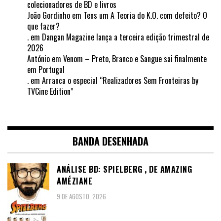
colecionadores de BD e livros
João Gordinho
em
Tens um A Teoria do K.O. com defeito? O
que fazer?
.
em
Dangan Magazine lança a terceira edição trimestral de
2026
António
em
Venom – Preto, Branco e Sangue sai finalmente
em Portugal
.
em
Arranca o especial “Realizadores Sem Fronteiras by
TVCine Edition”
BANDA DESENHADA
ANÁLISE BD: SPIELBERG , DE AMAZING
AMÉZIANE
9 DE AGOSTO, 2026