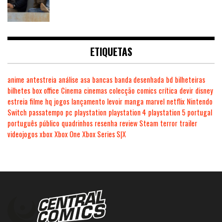
ETIQUETAS
anime
antestreia
análise
asa
bancas
banda desenhada
bd
bilheteiras
bilhetes
box office
Cinema
cinemas
colecção
comics
crítica
devir
disney
estreia
filme
hq
jogos
lançamento
levoir
manga
marvel
netflix
Nintendo
Switch
passatempo
pc
playstation
playstation 4
playstation 5
portugal
português
público
quadrinhos
resenha
review
Steam
terror
trailer
videojogos
xbox
Xbox One
Xbox Series S|X