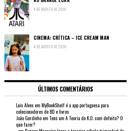
AO GRANDE ECRÃ
4 DE AGOSTO DE 2026
CINEMA: CRÍTICA – ICE CREAM MAN
4 DE AGOSTO DE 2026
ÚLTIMOS COMENTÁRIOS
Luis Alves
em
MyBookShelf é a app portuguesa para
colecionadores de BD e livros
João Gordinho
em
Tens um A Teoria do K.O. com defeito? O
que fazer?