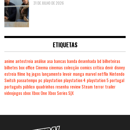
31 DE JULHO DE 2026
ETIQUETAS
anime
antestreia
análise
asa
bancas
banda desenhada
bd
bilheteiras
bilhetes
box office
Cinema
cinemas
colecção
comics
crítica
devir
disney
estreia
filme
hq
jogos
lançamento
levoir
manga
marvel
netflix
Nintendo
Switch
passatempo
pc
playstation
playstation 4
playstation 5
portugal
português
público
quadrinhos
resenha
review
Steam
terror
trailer
videojogos
xbox
Xbox One
Xbox Series S|X