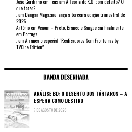
João Gordinho
em
Tens um A Teoria do K.O. com defeito? O
que fazer?
.
em
Dangan Magazine lança a terceira edição trimestral de
2026
António
em
Venom – Preto, Branco e Sangue sai finalmente
em Portugal
.
em
Arranca o especial “Realizadores Sem Fronteiras by
TVCine Edition”
BANDA DESENHADA
ANÁLISE BD: O DESERTO DOS TÁRTAROS – A
ESPERA COMO DESTINO
7 DE AGOSTO DE 2026