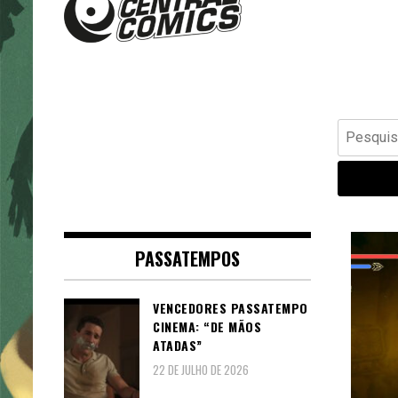
Banda Desenhada, Cinema,
Central Comics
Animação, TV, Videojogos
Pesquisar
por:
PASSATEMPOS
VENCEDORES PASSATEMPO
CINEMA: “DE MÃOS
ATADAS”
22 DE JULHO DE 2026