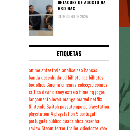
DETAQUES DE AGOSTO NA
HBO MAX
31 DE JULHO DE 2026
ETIQUETAS
anime
antestreia
análise
asa
bancas
banda desenhada
bd
bilheteiras
bilhetes
box office
Cinema
cinemas
colecção
comics
crítica
devir
disney
estreia
filme
hq
jogos
lançamento
levoir
manga
marvel
netflix
Nintendo Switch
passatempo
pc
playstation
playstation 4
playstation 5
portugal
português
público
quadrinhos
resenha
review
Steam
terror
trailer
videojogos
xbox