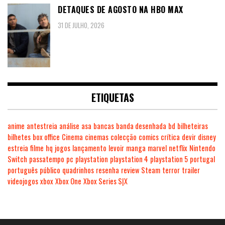
DETAQUES DE AGOSTO NA HBO MAX
31 DE JULHO, 2026
ETIQUETAS
anime
antestreia
análise
asa
bancas
banda desenhada
bd
bilheteiras
bilhetes
box office
Cinema
cinemas
colecção
comics
crítica
devir
disney
estreia
filme
hq
jogos
lançamento
levoir
manga
marvel
netflix
Nintendo
Switch
passatempo
pc
playstation
playstation 4
playstation 5
portugal
português
público
quadrinhos
resenha
review
Steam
terror
trailer
videojogos
xbox
Xbox One
Xbox Series S|X