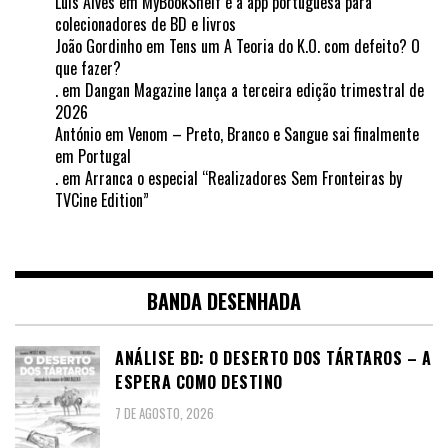
Luis Alves
em
MyBookShelf é a app portuguesa para
colecionadores de BD e livros
João Gordinho
em
Tens um A Teoria do K.O. com defeito? O
que fazer?
.
em
Dangan Magazine lança a terceira edição trimestral de
2026
António
em
Venom – Preto, Branco e Sangue sai finalmente
em Portugal
.
em
Arranca o especial “Realizadores Sem Fronteiras by
TVCine Edition”
BANDA DESENHADA
ANÁLISE BD: O DESERTO DOS TÁRTAROS – A
ESPERA COMO DESTINO
7 DE AGOSTO, 2026