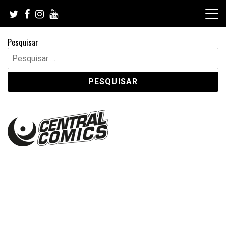
Skip
to
content
Pesquisar
Pesquisar
por: