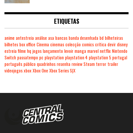
ETIQUETAS
anime
antestreia
análise
asa
bancas
banda desenhada
bd
bilheteiras
bilhetes
box office
Cinema
cinemas
colecção
comics
crítica
devir
disney
estreia
filme
hq
jogos
lançamento
levoir
manga
marvel
netflix
Nintendo
Switch
passatempo
pc
playstation
playstation 4
playstation 5
portugal
português
público
quadrinhos
resenha
review
Steam
terror
trailer
videojogos
xbox
Xbox One
Xbox Series S|X