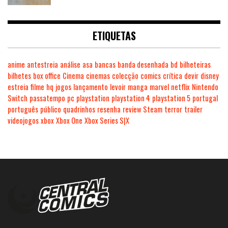
ETIQUETAS
anime
antestreia
análise
asa
bancas
banda desenhada
bd
bilheteiras
bilhetes
box office
Cinema
cinemas
colecção
comics
crítica
devir
disney
estreia
filme
hq
jogos
lançamento
levoir
manga
marvel
netflix
Nintendo
Switch
passatempo
pc
playstation
playstation 4
playstation 5
portugal
português
público
quadrinhos
resenha
review
Steam
terror
trailer
videojogos
xbox
Xbox One
Xbox Series S|X