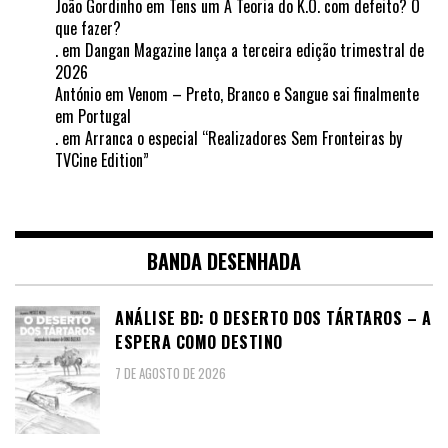
João Gordinho
em
Tens um A Teoria do K.O. com defeito? O
que fazer?
.
em
Dangan Magazine lança a terceira edição trimestral de
2026
António
em
Venom – Preto, Branco e Sangue sai finalmente
em Portugal
.
em
Arranca o especial “Realizadores Sem Fronteiras by
TVCine Edition”
BANDA DESENHADA
ANÁLISE BD: O DESERTO DOS TÁRTAROS – A
ESPERA COMO DESTINO
7 DE AGOSTO DE 2026