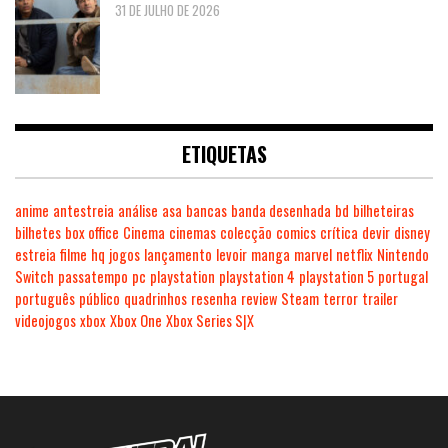
31 DE JULHO DE 2026
ETIQUETAS
anime
antestreia
análise
asa
bancas
banda desenhada
bd
bilheteiras
bilhetes
box office
Cinema
cinemas
colecção
comics
crítica
devir
disney
estreia
filme
hq
jogos
lançamento
levoir
manga
marvel
netflix
Nintendo
Switch
passatempo
pc
playstation
playstation 4
playstation 5
portugal
português
público
quadrinhos
resenha
review
Steam
terror
trailer
videojogos
xbox
Xbox One
Xbox Series S|X