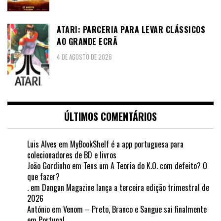
ATARI: PARCERIA PARA LEVAR CLÁSSICOS
AO GRANDE ECRÃ
4 DE AGOSTO DE 2026
ÚLTIMOS COMENTÁRIOS
Luis Alves
em
MyBookShelf é a app portuguesa para
colecionadores de BD e livros
João Gordinho
em
Tens um A Teoria do K.O. com defeito? O
que fazer?
.
em
Dangan Magazine lança a terceira edição trimestral de
2026
António
em
Venom – Preto, Branco e Sangue sai finalmente
em Portugal