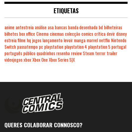
ETIQUETAS
anime
antestreia
análise
asa
bancas
banda desenhada
bd
bilheteiras
bilhetes
box office
Cinema
cinemas
colecção
comics
crítica
devir
disney
estreia
filme
hq
jogos
lançamento
levoir
manga
marvel
netflix
Nintendo
Switch
passatempo
pc
playstation
playstation 4
playstation 5
portugal
português
público
quadrinhos
resenha
review
Steam
terror
trailer
videojogos
xbox
Xbox One
Xbox Series S|X
QUERES COLABORAR CONNOSCO?