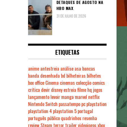
DETAQUES DE AGOSTO NA
HBO MAX
31 DE JULHO DE 2026
ETIQUETAS
anime
antestreia
análise
asa
bancas
banda desenhada
bd
bilheteiras
bilhetes
box office
Cinema
cinemas
colecção
comics
crítica
devir
disney
estreia
filme
hq
jogos
lançamento
levoir
manga
marvel
netflix
Nintendo Switch
passatempo
pc
playstation
playstation 4
playstation 5
portugal
português
público
quadrinhos
resenha
review
Steam
terror
trailer
videojogos
xbox