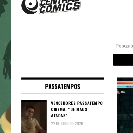
Banda Desenhada, Cinema,
Central Comics
Animação, TV, Videojogos
Pesquisar
por:
PASSATEMPOS
VENCEDORES PASSATEMPO
CINEMA: “DE MÃOS
ATADAS”
22 DE JULHO DE 2026