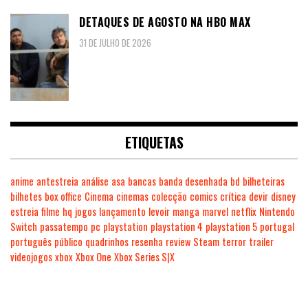
DETAQUES DE AGOSTO NA HBO MAX
31 DE JULHO DE 2026
ETIQUETAS
anime
antestreia
análise
asa
bancas
banda desenhada
bd
bilheteiras
bilhetes
box office
Cinema
cinemas
colecção
comics
crítica
devir
disney
estreia
filme
hq
jogos
lançamento
levoir
manga
marvel
netflix
Nintendo
Switch
passatempo
pc
playstation
playstation 4
playstation 5
portugal
português
público
quadrinhos
resenha
review
Steam
terror
trailer
videojogos
xbox
Xbox One
Xbox Series S|X