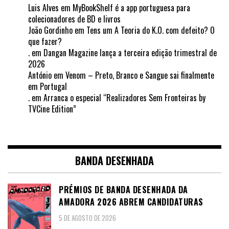
Luis Alves
em
MyBookShelf é a app portuguesa para
colecionadores de BD e livros
João Gordinho
em
Tens um A Teoria do K.O. com defeito? O
que fazer?
.
em
Dangan Magazine lança a terceira edição trimestral de
2026
António
em
Venom – Preto, Branco e Sangue sai finalmente
em Portugal
.
em
Arranca o especial “Realizadores Sem Fronteiras by
TVCine Edition”
BANDA DESENHADA
PRÉMIOS DE BANDA DESENHADA DA
AMADORA 2026 ABREM CANDIDATURAS
5 DE AGOSTO DE 2026