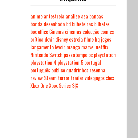
anime
antestreia
análise
asa
bancas
banda desenhada
bd
bilheteiras
bilhetes
box office
Cinema
cinemas
colecção
comics
crítica
devir
disney
estreia
filme
hq
jogos
lançamento
levoir
manga
marvel
netflix
Nintendo Switch
passatempo
pc
playstation
playstation 4
playstation 5
portugal
português
público
quadrinhos
resenha
review
Steam
terror
trailer
videojogos
xbox
Xbox One
Xbox Series S|X