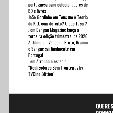
portuguesa para colecionadores de
BD e livros
João Gordinho
em
Tens um A Teoria
do K.O. com defeito? O que fazer?
.
em
Dangan Magazine lança a
terceira edição trimestral de 2026
António
em
Venom – Preto, Branco
e Sangue sai finalmente em
Portugal
.
em
Arranca o especial
“Realizadores Sem Fronteiras by
TVCine Edition”
QUERE