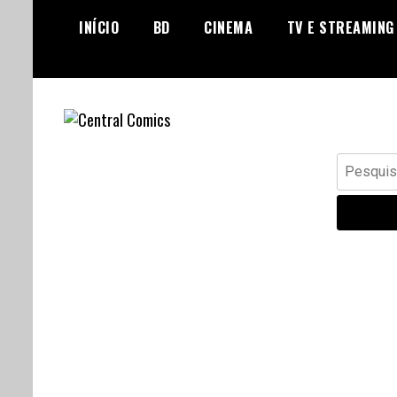
Skip
INÍCIO
BD
CINEMA
TV E STREAMING
to
content
Banda Desenhada, Cinema,
Central Comics
Pesquisar
Animação, TV, Videojogos
por: