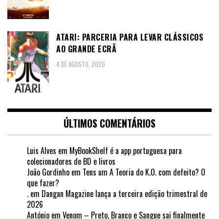
ATARI: PARCERIA PARA LEVAR CLÁSSICOS
AO GRANDE ECRÃ
4 DE AGOSTO, 2026
ÚLTIMOS COMENTÁRIOS
Luis Alves
em
MyBookShelf é a app portuguesa para
colecionadores de BD e livros
João Gordinho
em
Tens um A Teoria do K.O. com defeito? O
que fazer?
.
em
Dangan Magazine lança a terceira edição trimestral de
2026
António
em
Venom – Preto, Branco e Sangue sai finalmente