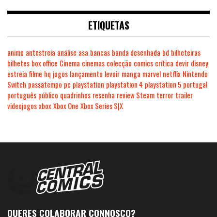
ETIQUETAS
anime
antestreia
análise
asa
bancas
banda desenhada
bd
bilheteiras
bilhetes
box office
Cinema
cinemas
colecção
comics
crítica
devir
disney
estreia
filme
hq
jogos
lançamento
levoir
manga
marvel
netflix
Nintendo
Switch
passatempo
pc
playstation
playstation 4
playstation 5
portugal
português
público
quadrinhos
resenha
review
Steam
terror
trailer
videojogos
xbox
Xbox One
Xbox Series S|X
QUERES COLABORAR CONNOSCO?