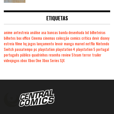
ETIQUETAS
anime
antestreia
análise
asa
bancas
banda desenhada
bd
bilheteiras
bilhetes
box office
Cinema
cinemas
colecção
comics
crítica
devir
disney
estreia
filme
hq
jogos
lançamento
levoir
manga
marvel
netflix
Nintendo
Switch
passatempo
pc
playstation
playstation 4
playstation 5
portugal
português
público
quadrinhos
resenha
review
Steam
terror
trailer
videojogos
xbox
Xbox One
Xbox Series S|X