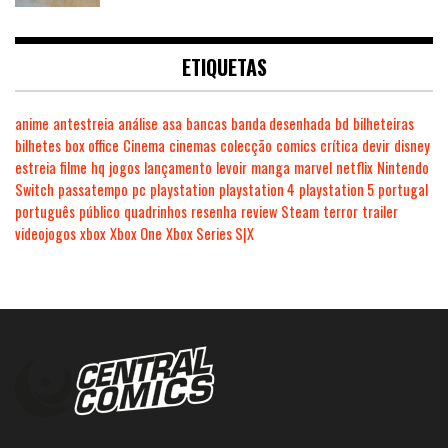
ETIQUETAS
anime
antestreia
análise
asa
bancas
banda desenhada
bd
bilheteiras
bilhetes
box office
Cinema
cinemas
colecção
comics
crítica
devir
disney
estreia
filme
hq
jogos
lançamento
levoir
manga
marvel
netflix
Nintendo
Switch
passatempo
pc
playstation
playstation 4
playstation 5
portugal
português
público
quadrinhos
resenha
review
Steam
terror
trailer
videojogos
xbox
Xbox One
Xbox Series S|X