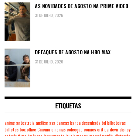
AS NOVIDADES DE AGOSTO NA PRIME VIDEO
31 DE JULHO, 2026
DETAQUES DE AGOSTO NA HBO MAX
31 DE JULHO, 2026
ETIQUETAS
anime
antestreia
análise
asa
bancas
banda desenhada
bd
bilheteiras
bilhetes
box office
Cinema
cinemas
colecção
comics
crítica
devir
disney