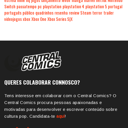
estreia
filme
hq
jogos
lançamento
levoir
manga
marvel
netflix
Nintendo
Switch
passatempo
pc
playstation
playstation 4
playstation 5
portugal
português
público
quadrinhos
resenha
review
Steam
terror
trailer
videojogos
xbox
Xbox One
Xbox Series S|X
QUERES COLABORAR CONNOSCO?
Tens interesse em colaborar com o Central Comics? O
Central Comics procura pessoas apaixonadas e
motivadas para desenvolver e escrever conteúdo sobre
cultura pop. Candidata-te
aqui
!