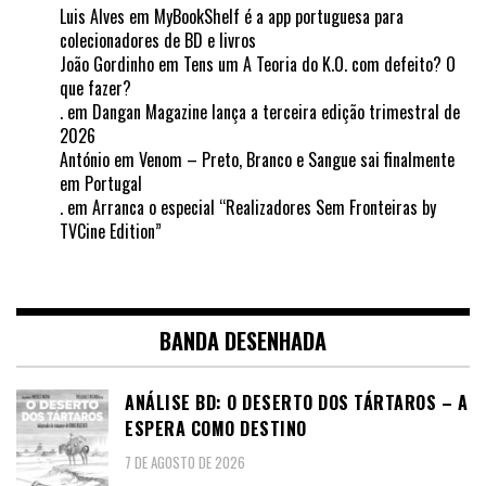
Luis Alves
em
MyBookShelf é a app portuguesa para
colecionadores de BD e livros
João Gordinho
em
Tens um A Teoria do K.O. com defeito? O
que fazer?
.
em
Dangan Magazine lança a terceira edição trimestral de
2026
António
em
Venom – Preto, Branco e Sangue sai finalmente
em Portugal
.
em
Arranca o especial “Realizadores Sem Fronteiras by
TVCine Edition”
BANDA DESENHADA
ANÁLISE BD: O DESERTO DOS TÁRTAROS – A
ESPERA COMO DESTINO
7 DE AGOSTO DE 2026