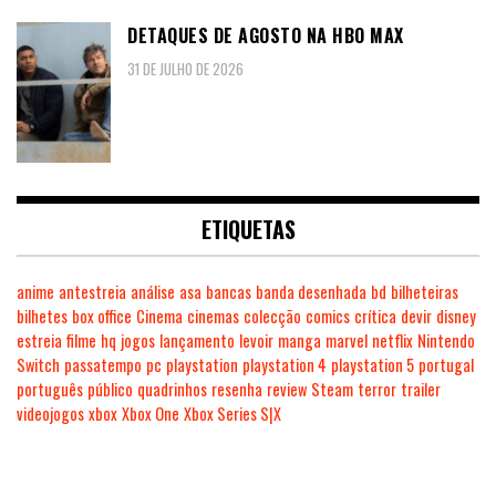
DETAQUES DE AGOSTO NA HBO MAX
31 DE JULHO DE 2026
ETIQUETAS
anime
antestreia
análise
asa
bancas
banda desenhada
bd
bilheteiras
bilhetes
box office
Cinema
cinemas
colecção
comics
crítica
devir
disney
estreia
filme
hq
jogos
lançamento
levoir
manga
marvel
netflix
Nintendo
Switch
passatempo
pc
playstation
playstation 4
playstation 5
portugal
português
público
quadrinhos
resenha
review
Steam
terror
trailer
videojogos
xbox
Xbox One
Xbox Series S|X