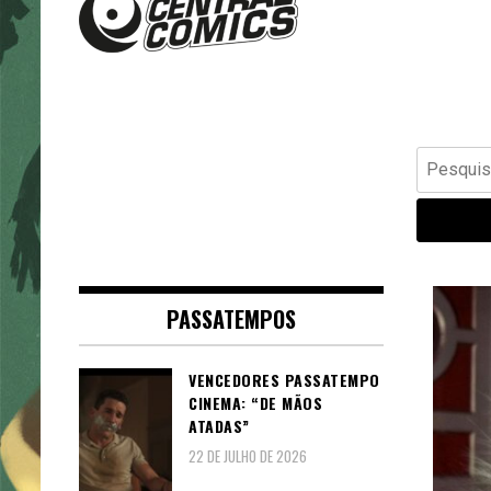
Banda Desenhada, Cinema,
Central Comics
Animação, TV, Videojogos
Pesquisar
por:
PASSATEMPOS
VENCEDORES PASSATEMPO
CINEMA: “DE MÃOS
ATADAS”
22 DE JULHO DE 2026