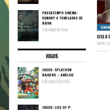
PASSATEMPO CINEMA:
HUNGRY 4 TONELADAS DE
RAIVA
CINEM
2 DE JUNHO DE 2026
CICLO 
JULHO 1, 2
JOGOS
JOGOS: SPLATOON
RAIDERS – ANÁLISE
6 DE AGOSTO DE 2026
JOGOS: LIES OF P: