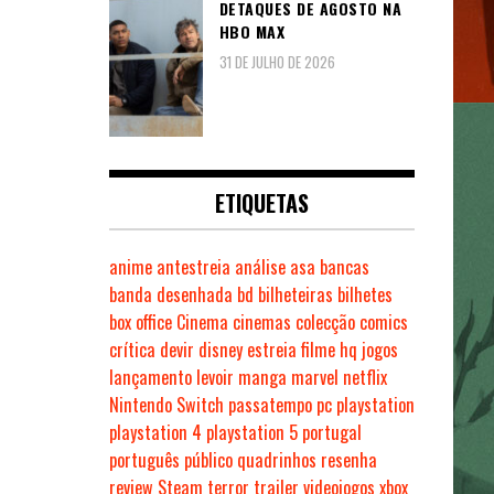
DETAQUES DE AGOSTO NA
HBO MAX
31 DE JULHO DE 2026
ETIQUETAS
anime
antestreia
análise
asa
bancas
banda desenhada
bd
bilheteiras
bilhetes
box office
Cinema
cinemas
colecção
comics
crítica
devir
disney
estreia
filme
hq
jogos
lançamento
levoir
manga
marvel
netflix
Nintendo Switch
passatempo
pc
playstation
playstation 4
playstation 5
portugal
português
público
quadrinhos
resenha
review
Steam
terror
trailer
videojogos
xbox