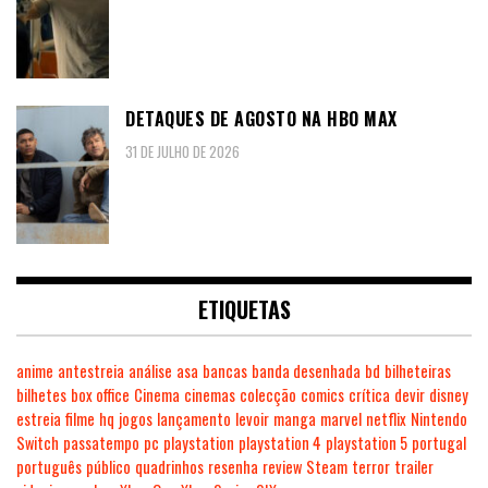
DETAQUES DE AGOSTO NA HBO MAX
31 DE JULHO DE 2026
ETIQUETAS
anime
antestreia
análise
asa
bancas
banda desenhada
bd
bilheteiras
bilhetes
box office
Cinema
cinemas
colecção
comics
crítica
devir
disney
estreia
filme
hq
jogos
lançamento
levoir
manga
marvel
netflix
Nintendo
Switch
passatempo
pc
playstation
playstation 4
playstation 5
portugal
português
público
quadrinhos
resenha
review
Steam
terror
trailer