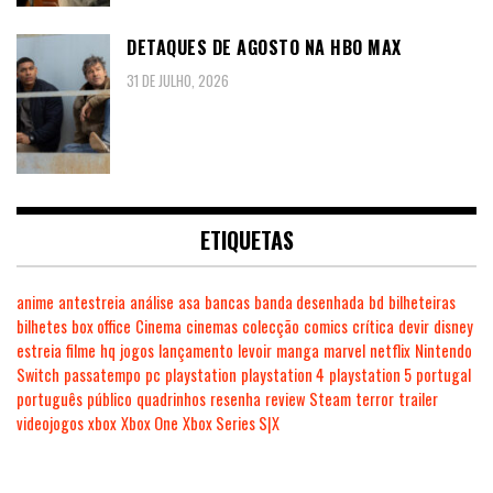
DETAQUES DE AGOSTO NA HBO MAX
31 DE JULHO, 2026
ETIQUETAS
anime
antestreia
análise
asa
bancas
banda desenhada
bd
bilheteiras
bilhetes
box office
Cinema
cinemas
colecção
comics
crítica
devir
disney
estreia
filme
hq
jogos
lançamento
levoir
manga
marvel
netflix
Nintendo
Switch
passatempo
pc
playstation
playstation 4
playstation 5
portugal
português
público
quadrinhos
resenha
review
Steam
terror
trailer
videojogos
xbox
Xbox One
Xbox Series S|X