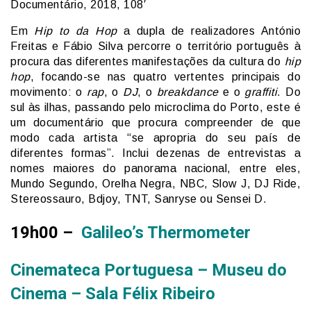
Documentário, 2018, 108′
Em
Hip to da Hop
a dupla de realizadores António
Freitas e Fábio Silva percorre o território português à
procura das diferentes manifestações da cultura do
hip
hop
, focando-se nas quatro vertentes principais do
movimento: o
rap
, o
DJ
, o
breakdance
e o
graffiti
. Do
sul às ilhas, passando pelo microclima do Porto, este é
um documentário que procura compreender de que
modo cada artista “se apropria do seu país de
diferentes formas”. Inclui dezenas de entrevistas a
nomes maiores do panorama nacional, entre eles,
Mundo Segundo, Orelha Negra, NBC, Slow J, DJ Ride,
Stereossauro, Bdjoy, TNT, Sanryse ou Sensei D.
19h00 –
Galileo’s Thermometer
Cinemateca Portuguesa – Museu do
Cinema – Sala Félix Ribeiro