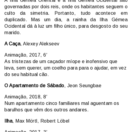
A Ilha Gémea Oriental e a Ilha Gémea Ocidental são
governadas por dois reis, onde os habitantes seguem o
culto da simetria. Portanto, tudo acontece em
duplicado. Mas um dia, a rainha da Ilha Gémea
Ocidental dá à luz um filho único, para desgosto do seu
marido.
A Caça
, Alexey Alekseev
Animação, 2017, 6′
As tristezas de um caçador míope e inofensivo que
leva, sem querer, um coelho para para o ajudar, em vez
do seu habitual cão.
O Apartamento de Sábado
, Jeon Seungbae
Animação, 2018, 8′
Num apartamento cinco familiares mal aguentam os
barulhos que vêm dos outros andares.
Ilha
, Max Mörtl, Robert Löbel