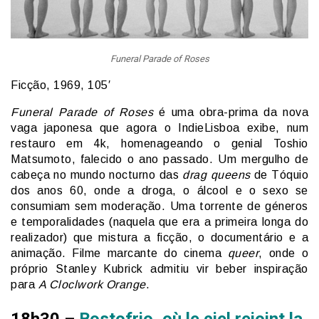
Funeral Parade of Roses
Ficção, 1969, 105′
Funeral Parade of Roses
é uma obra-prima da nova
vaga japonesa que agora o IndieLisboa exibe, num
restauro em 4k, homenageando o genial Toshio
Matsumoto, falecido o ano passado. Um mergulho de
cabeça no mundo nocturno das
drag queens
de Tóquio
dos anos 60, onde a droga, o álcool e o sexo se
consumiam sem moderação. Uma torrente de géneros
e temporalidades (naquela que era a primeira longa do
realizador) que mistura a ficção, o documentário e a
animação. Filme marcante do cinema
queer
, onde o
próprio Stanley Kubrick admitiu vir beber inspiração
para
A Cloclwork Orange
.
18h30 –
Bostofrio, où le ciel rejoint la