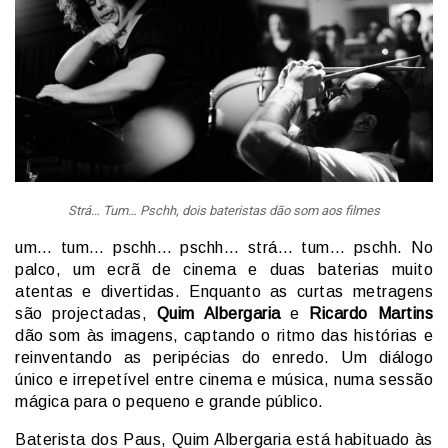
Strá… Tum… Pschh, dois bateristas dão som aos filmes
um… tum… pschh… pschh… strá… tum… pschh. No
palco, um ecrã de cinema e duas baterias muito
atentas e divertidas. Enquanto as curtas metragens
são projectadas,
Quim Albergaria
e
Ricardo Martins
dão som às imagens, captando o ritmo das histórias e
reinventando as peripécias do enredo. Um diálogo
único e irrepetível entre cinema e música, numa sessão
mágica para o pequeno e grande público.
Baterista dos Paus, Quim Albergaria está habituado às