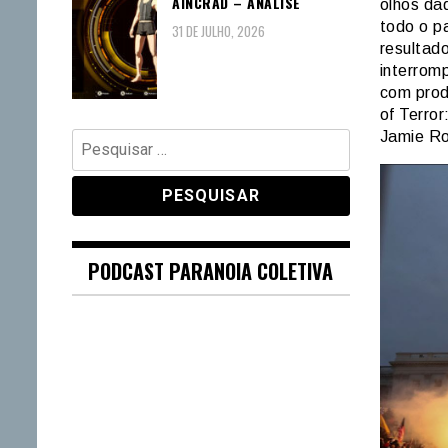
AINCRAD – ANÁLISE
olhos da
todo o p
31 DE JULHO, 2026
resultad
interrom
com prod
of Terror
Pesquisar
Jamie Ro
por:
PODCAST PARANOIA COLETIVA