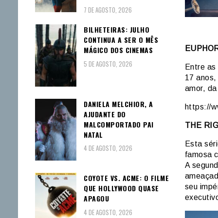
7 DE AGOSTO, 2026
BILHETEIRAS: JULHO
CONTINUA A SER O MÊS
EUPHORI
MÁGICO DOS CINEMAS
5 DE AGOSTO, 2026
Entre as
17 anos,
amor, da 
DANIELA MELCHIOR, A
https:/
AJUDANTE DO
MALCOMPORTADO PAI
THE RI
NATAL
Esta séri
4 DE AGOSTO, 2026
famosa c
A segund
ameaçada
COYOTE VS. ACME: O FILME
seu impé
QUE HOLLYWOOD QUASE
executivo
APAGOU
4 DE AGOSTO, 2026