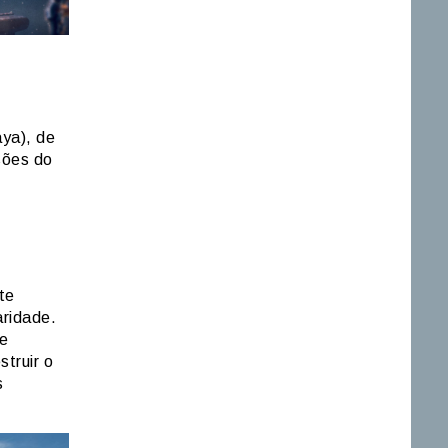
aya), de
sões do
te
aridade.
e
truir o
s