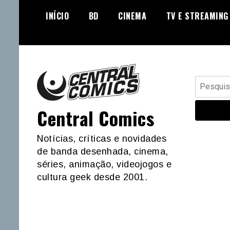
Skip
INÍCIO
BD
CINEMA
TV E STREAMING
to
content
Pesquisar
por:
Central Comics
Notícias, críticas e novidades
de banda desenhada, cinema,
séries, animação, videojogos e
cultura geek desde 2001.