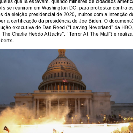
queles que lá estavam, quando milhares de cidadãos ameri
aís se reuniram em Washington DC, para protestar contra o
os da eleição presidencial de 2020, muitos com a intenção d
per a certificação da presidência de Joe Biden. O documentá
ução executiva de Dan Reed (“Leaving Neverland” da HBO
: The Charlie Hebdo Attacks”, “Terror At The Mall”) e realiz
berts.