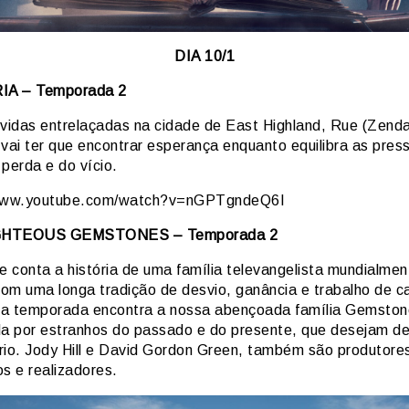
DIA 10/1
A – Temporada 2
 vidas entrelaçadas na cidade de East Highland, Rue (Zend
 vai ter que encontrar esperança enquanto equilibra as pres
perda e do vício.
/www.youtube.com/watch?v=nGPTgndeQ6I
GHTEOUS GEMSTONES – Temporada 2
e conta a história de uma família televangelista mundialmen
om uma longa tradição de desvio, ganância e trabalho de c
a temporada encontra a nossa abençoada família Gemston
 por estranhos do passado e do presente, que desejam des
rio. Jody Hill e David Gordon Green, também são produtore
s e realizadores.