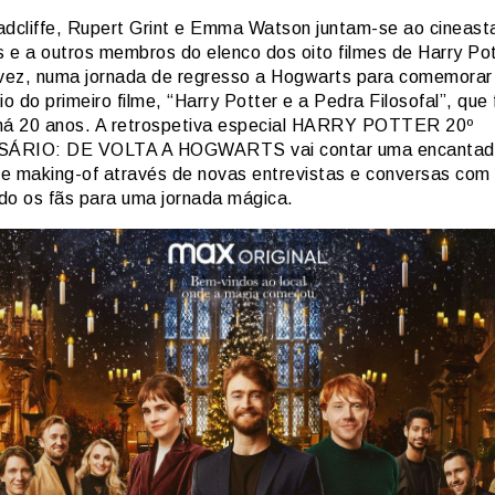
adcliffe, Rupert Grint e Emma Watson juntam-se ao cineasta
 e a outros membros do elenco dos oito filmes de Harry Pot
 vez, numa jornada de regresso a Hogwarts para comemorar
io do primeiro filme, “Harry Potter e a Pedra Filosofal”, que 
há 20 anos. A retrospetiva especial HARRY POTTER 20º
ÁRIO: DE VOLTA A HOGWARTS vai contar uma encantad
 de making-of através de novas entrevistas e conversas com 
do os fãs para uma jornada mágica.