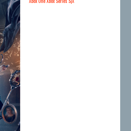
Xbox One
Xbox Series S|X