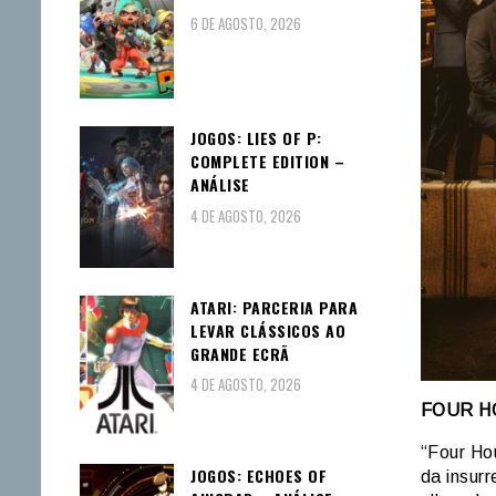
6 DE AGOSTO, 2026
JOGOS: LIES OF P:
COMPLETE EDITION –
ANÁLISE
4 DE AGOSTO, 2026
ATARI: PARCERIA PARA
LEVAR CLÁSSICOS AO
GRANDE ECRÃ
4 DE AGOSTO, 2026
FOUR HO
“Four Ho
JOGOS: ECHOES OF
da insur