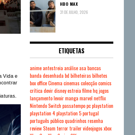
HBO MAX
31 DE JULHO, 2026
ETIQUETAS
anime
antestreia
análise
asa
bancas
banda desenhada
bd
bilheteiras
bilhetes
a Vida e
box office
Cinema
cinemas
colecção
comics
ncontrar
crítica
devir
disney
estreia
filme
hq
jogos
aturas.
lançamento
levoir
manga
marvel
netflix
Nintendo Switch
passatempo
pc
playstation
playstation 4
playstation 5
portugal
português
público
quadrinhos
resenha
review
Steam
terror
trailer
videojogos
xbox