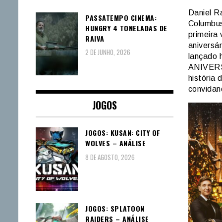
Daniel R
PASSATEMPO CINEMA:
Columbus
HUNGRY 4 TONELADAS DE
primeira
RAIVA
aniversár
2 DE JUNHO, 2026
lançado 
ANIVERS
história
convidan
JOGOS
JOGOS: KUSAN: CITY OF
WOLVES – ANÁLISE
8 DE AGOSTO, 2026
JOGOS: SPLATOON
RAIDERS – ANÁLISE