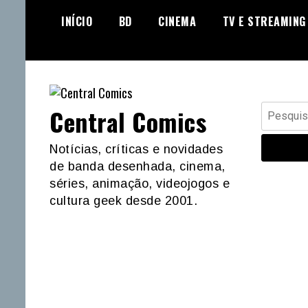
Skip
INÍCIO
BD
CINEMA
TV E STREAMING
to
content
Pesquisar
Central Comics
por:
Notícias, críticas e novidades
de banda desenhada, cinema,
séries, animação, videojogos e
cultura geek desde 2001.