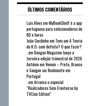
ÚLTIMOS COMENTÁRIOS
Luis Alves
em
MyBookShelf é a app
portuguesa para colecionadores de
BD e livros
João Gordinho
em
Tens um A Teoria
do K.O. com defeito? O que fazer?
.
em
Dangan Magazine lança a
terceira edição trimestral de 2026
António
em
Venom – Preto, Branco
e Sangue sai finalmente em
Portugal
.
em
Arranca o especial
“Realizadores Sem Fronteiras by
TVCine Edition”