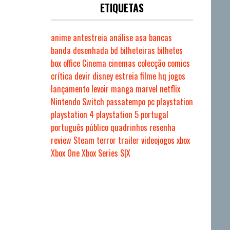
ETIQUETAS
anime
antestreia
análise
asa
bancas
banda desenhada
bd
bilheteiras
bilhetes
box office
Cinema
cinemas
colecção
comics
crítica
devir
disney
estreia
filme
hq
jogos
lançamento
levoir
manga
marvel
netflix
Nintendo Switch
passatempo
pc
playstation
playstation 4
playstation 5
portugal
português
público
quadrinhos
resenha
review
Steam
terror
trailer
videojogos
xbox
Xbox One
Xbox Series S|X