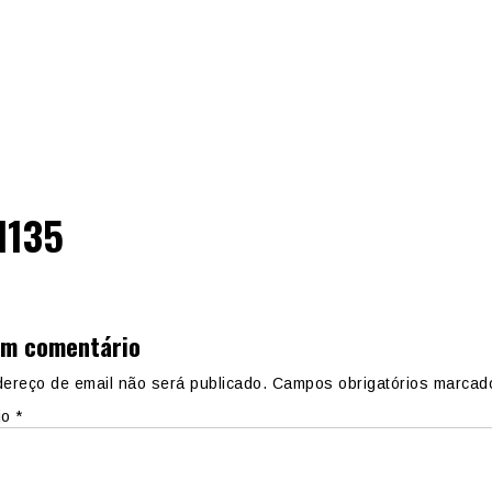
ll135
um comentário
ereço de email não será publicado.
Campos obrigatórios marca
io
*