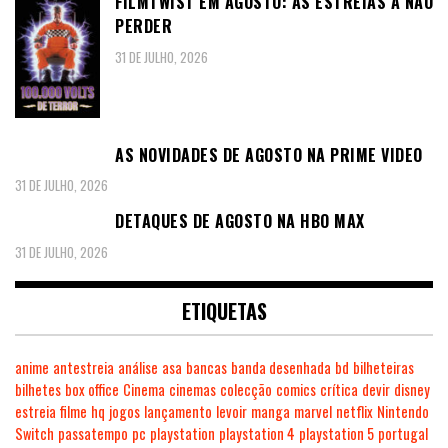
FILMTWIST EM AGOSTO: AS ESTREIAS A NÃO
PERDER
31 DE JULHO, 2026
AS NOVIDADES DE AGOSTO NA PRIME VIDEO
31 DE JULHO, 2026
DETAQUES DE AGOSTO NA HBO MAX
31 DE JULHO, 2026
ETIQUETAS
anime
antestreia
análise
asa
bancas
banda desenhada
bd
bilheteiras
bilhetes
box office
Cinema
cinemas
colecção
comics
crítica
devir
disney
estreia
filme
hq
jogos
lançamento
levoir
manga
marvel
netflix
Nintendo
Switch
passatempo
pc
playstation
playstation 4
playstation 5
portugal