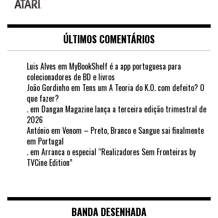
ÚLTIMOS COMENTÁRIOS
Luis Alves
em
MyBookShelf é a app portuguesa para
colecionadores de BD e livros
João Gordinho
em
Tens um A Teoria do K.O. com defeito? O
que fazer?
.
em
Dangan Magazine lança a terceira edição trimestral de
2026
António
em
Venom – Preto, Branco e Sangue sai finalmente
em Portugal
.
em
Arranca o especial “Realizadores Sem Fronteiras by
TVCine Edition”
BANDA DESENHADA