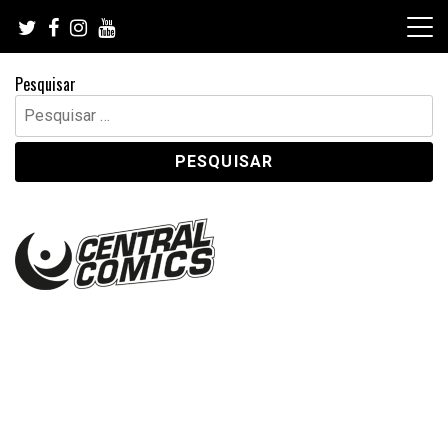
Skip
to
content
Pesquisar
Pesquisar
por: