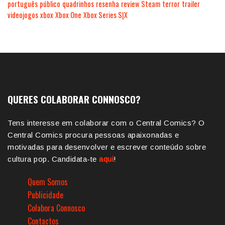
português
público
quadrinhos
resenha
review
Steam
terror
trailer
videojogos
xbox
Xbox One
Xbox Series S|X
QUERES COLABORAR CONNOSCO?
Tens interesse em colaborar com o Central Comics? O
Central Comics procura pessoas apaixonadas e
motivadas para desenvolver e escrever conteúdo sobre
cultura pop. Candidata-te
aqui
!
Quem Somos
Publicidade
Colabora Connosco
Contactos