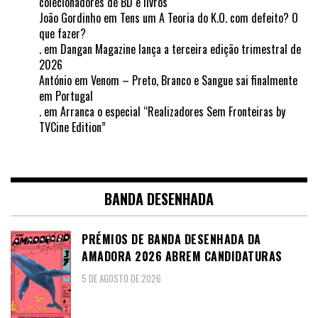
colecionadores de BD e livros
João Gordinho
em
Tens um A Teoria do K.O. com defeito? O
que fazer?
.
em
Dangan Magazine lança a terceira edição trimestral de
2026
António
em
Venom – Preto, Branco e Sangue sai finalmente
em Portugal
.
em
Arranca o especial “Realizadores Sem Fronteiras by
TVCine Edition”
BANDA DESENHADA
PRÉMIOS DE BANDA DESENHADA DA
AMADORA 2026 ABREM CANDIDATURAS
5 DE AGOSTO DE 2026