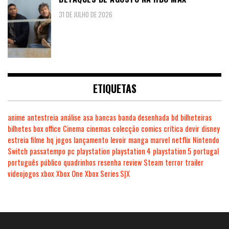
31 DE JULHO DE 2026
ETIQUETAS
anime
antestreia
análise
asa
bancas
banda desenhada
bd
bilheteiras
bilhetes
box office
Cinema
cinemas
colecção
comics
crítica
devir
disney
estreia
filme
hq
jogos
lançamento
levoir
manga
marvel
netflix
Nintendo
Switch
passatempo
pc
playstation
playstation 4
playstation 5
portugal
português
público
quadrinhos
resenha
review
Steam
terror
trailer
videojogos
xbox
Xbox One
Xbox Series S|X