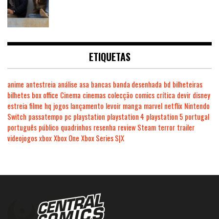
ETIQUETAS
anime
antestreia
análise
asa
bancas
banda desenhada
bd
bilheteiras
bilhetes
box office
Cinema
cinemas
colecção
comics
crítica
devir
disney
estreia
filme
hq
jogos
lançamento
levoir
manga
marvel
netflix
Nintendo
Switch
passatempo
pc
playstation
playstation 4
playstation 5
portugal
português
público
quadrinhos
resenha
review
Steam
terror
trailer
videojogos
xbox
Xbox One
Xbox Series S|X