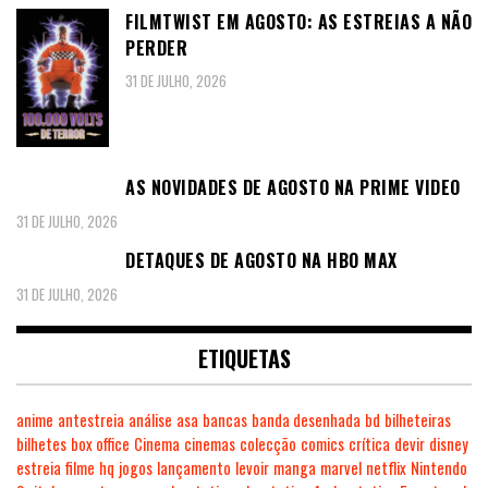
FILMTWIST EM AGOSTO: AS ESTREIAS A NÃO
PERDER
31 DE JULHO, 2026
AS NOVIDADES DE AGOSTO NA PRIME VIDEO
31 DE JULHO, 2026
DETAQUES DE AGOSTO NA HBO MAX
31 DE JULHO, 2026
ETIQUETAS
anime
antestreia
análise
asa
bancas
banda desenhada
bd
bilheteiras
bilhetes
box office
Cinema
cinemas
colecção
comics
crítica
devir
disney
estreia
filme
hq
jogos
lançamento
levoir
manga
marvel
netflix
Nintendo