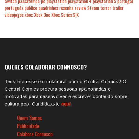
Switch
passatempo
pc
playstation
playstation 4
playstation 5
portugal
português
público
quadrinhos
resenha
review
Steam
terror
trailer
videojogos
xbox
Xbox One
Xbox Series S|X
QUERES COLABORAR CONNOSCO?
Tens interesse em colaborar com o Central Comics? O
Central Comics procura pessoas apaixonadas e
motivadas para desenvolver e escrever conteúdo sobre
cultura pop. Candidata-te
aqui
!
Quem Somos
Publicidade
Colabora Connosco