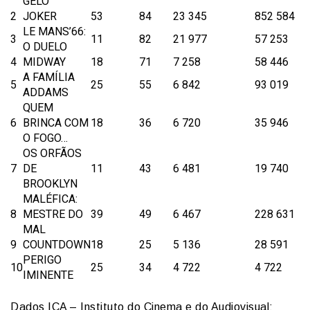
GELO
2
JOKER
53
84
23 345
852 584
LE MANS’66:
3
11
82
21 977
57 253
O DUELO
4
MIDWAY
18
71
7 258
58 446
A FAMÍLIA
5
25
55
6 842
93 019
ADDAMS
QUEM
6
BRINCA COM
18
36
6 720
35 946
O FOGO…
OS ORFÃOS
7
DE
11
43
6 481
19 740
BROOKLYN
MALÉFICA:
8
MESTRE DO
39
49
6 467
228 631
MAL
9
COUNTDOWN
18
25
5 136
28 591
PERIGO
10
25
34
4 722
4 722
IMINENTE
Dados ICA – Instituto do Cinema e do Audiovisual;