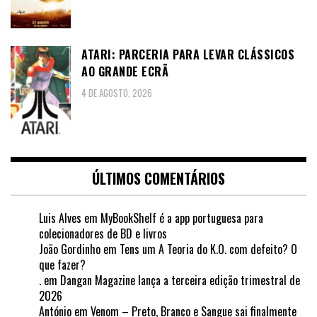
ATARI: PARCERIA PARA LEVAR CLÁSSICOS
AO GRANDE ECRÃ
4 DE AGOSTO, 2026
ÚLTIMOS COMENTÁRIOS
Luis Alves
em
MyBookShelf é a app portuguesa para
colecionadores de BD e livros
João Gordinho
em
Tens um A Teoria do K.O. com defeito? O
que fazer?
.
em
Dangan Magazine lança a terceira edição trimestral de
2026
António
em
Venom – Preto, Branco e Sangue sai finalmente