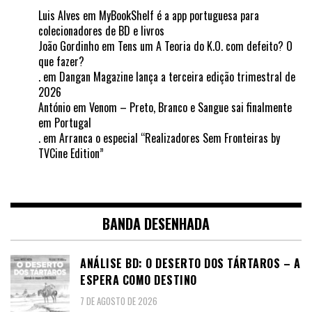
Luis Alves
em
MyBookShelf é a app portuguesa para
colecionadores de BD e livros
João Gordinho
em
Tens um A Teoria do K.O. com defeito? O
que fazer?
.
em
Dangan Magazine lança a terceira edição trimestral de
2026
António
em
Venom – Preto, Branco e Sangue sai finalmente
em Portugal
.
em
Arranca o especial “Realizadores Sem Fronteiras by
TVCine Edition”
BANDA DESENHADA
ANÁLISE BD: O DESERTO DOS TÁRTAROS – A
ESPERA COMO DESTINO
7 DE AGOSTO DE 2026