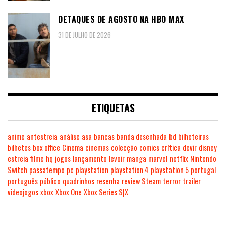
DETAQUES DE AGOSTO NA HBO MAX
31 DE JULHO DE 2026
ETIQUETAS
anime
antestreia
análise
asa
bancas
banda desenhada
bd
bilheteiras
bilhetes
box office
Cinema
cinemas
colecção
comics
crítica
devir
disney
estreia
filme
hq
jogos
lançamento
levoir
manga
marvel
netflix
Nintendo
Switch
passatempo
pc
playstation
playstation 4
playstation 5
portugal
português
público
quadrinhos
resenha
review
Steam
terror
trailer
videojogos
xbox
Xbox One
Xbox Series S|X