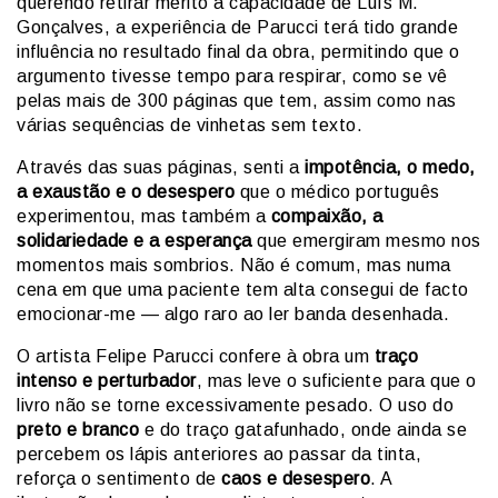
querendo retirar mérito à capacidade de Luís M.
Gonçalves, a experiência de Parucci terá tido grande
influência no resultado final da obra, permitindo que o
argumento tivesse tempo para respirar, como se vê
pelas mais de 300 páginas que tem, assim como nas
várias sequências de vinhetas sem texto.
Através das suas páginas, senti a
impotência, o medo,
a exaustão e o desespero
que o médico português
experimentou, mas também a
compaixão, a
solidariedade e a esperança
que emergiram mesmo nos
momentos mais sombrios. Não é comum, mas numa
cena em que uma paciente tem alta consegui de facto
emocionar-me — algo raro ao ler banda desenhada.
O artista Felipe Parucci confere à obra um
traço
intenso e perturbador
, mas leve o suficiente para que o
livro não se torne excessivamente pesado. O uso do
preto e branco
e do traço gatafunhado, onde ainda se
percebem os lápis anteriores ao passar da tinta,
reforça o sentimento de
caos e desespero
. A