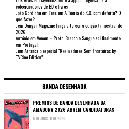
Luis Alves
em
MyBookShelf é a app portuguesa para
colecionadores de BD e livros
João Gordinho
em
Tens um A Teoria do K.O. com defeito? O
que fazer?
.
em
Dangan Magazine lança a terceira edição trimestral de
2026
António
em
Venom – Preto, Branco e Sangue sai finalmente
em Portugal
.
em
Arranca o especial “Realizadores Sem Fronteiras by
TVCine Edition”
BANDA DESENHADA
PRÉMIOS DE BANDA DESENHADA DA
AMADORA 2026 ABREM CANDIDATURAS
5 DE AGOSTO DE 2026