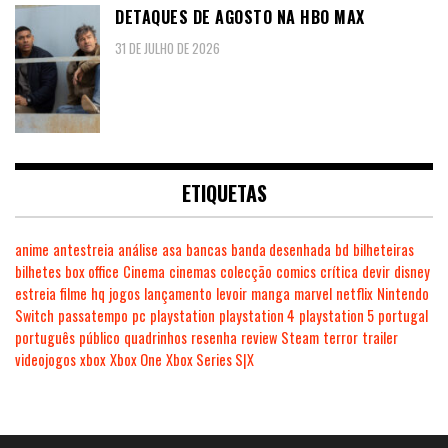
DETAQUES DE AGOSTO NA HBO MAX
31 DE JULHO DE 2026
ETIQUETAS
anime
antestreia
análise
asa
bancas
banda desenhada
bd
bilheteiras
bilhetes
box office
Cinema
cinemas
colecção
comics
crítica
devir
disney
estreia
filme
hq
jogos
lançamento
levoir
manga
marvel
netflix
Nintendo
Switch
passatempo
pc
playstation
playstation 4
playstation 5
portugal
português
público
quadrinhos
resenha
review
Steam
terror
trailer
videojogos
xbox
Xbox One
Xbox Series S|X